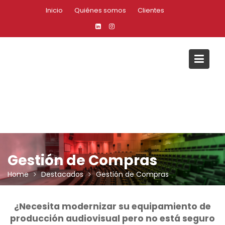
S
Inicio
Quiénes somos
Clientes
k
i
p
t
o
c
o
n
t
e
n
t
Gestión de Compras
Home
Destacados
Gestión de Compras
¿Necesita modernizar su equipamiento de
producción audiovisual pero no está seguro