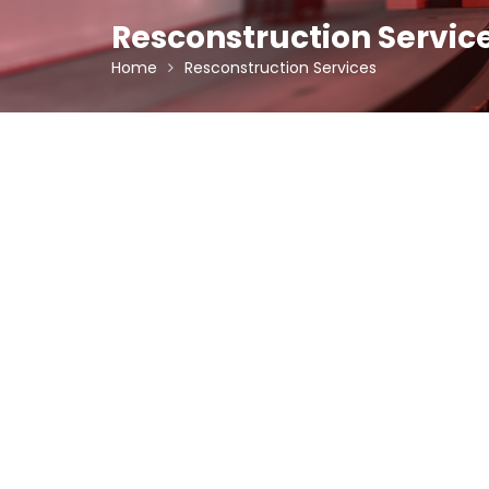
Resconstruction Servic
Home
Resconstruction Services